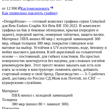
от 12 990 ₽
Кастомизировать
Как правильно наклеить графику
«DesignHouse» — готовый комплект графики серии Untucked
для Beta Enduro Graphic Kit Beta RR 350 2022. В комплекте:
графика на бак и боковые облицовки, крылья (переднее и
заднее), передний щиток, номерные таблички, защита вилки.
Материал: ПВХ-винил 80 мкр с холодной ламинацией 300
мкр, общая толщина 380 мкр; покрытие глянцевое или
матовое на выбор. Устойчив к UV-излучению, воде, бензину и
мойке высокого давления. Клей акриловый на сольвентной
основе — постоянный, для гибких пластиков. На простых
поверхностях монтируется без нагрева; для сложных изгибов
рекомендуем фен. Этот пресет можно заказать как есть или
взять за основу в конструкторе: поменять цвета, добавить
стартовый номер и свой бренд. Производство — 3–5 рабочих
дней, доставка по России СДЭКом или Почтой, по СНГ —
курьерскими службами.
Материал
ПВХ-винил с холодной ламинацией
Толщина
380 мкр (винил 80 + ламинат 300)
Покрытие