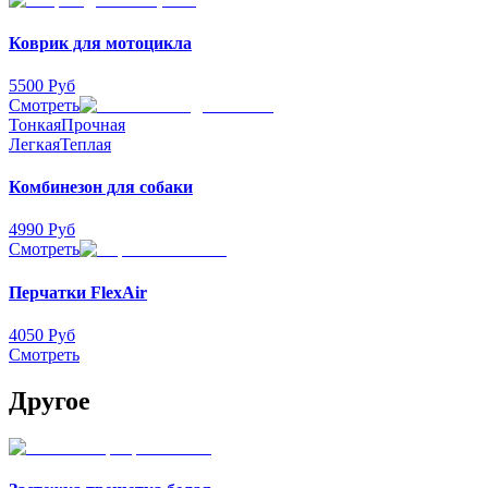
Коврик для мотоцикла
5500
Руб
Смотреть
Тонкая
Прочная
Легкая
Теплая
Комбинезон для собаки
4990
Руб
Смотреть
Перчатки FlexAir
4050
Руб
Смотреть
Другое