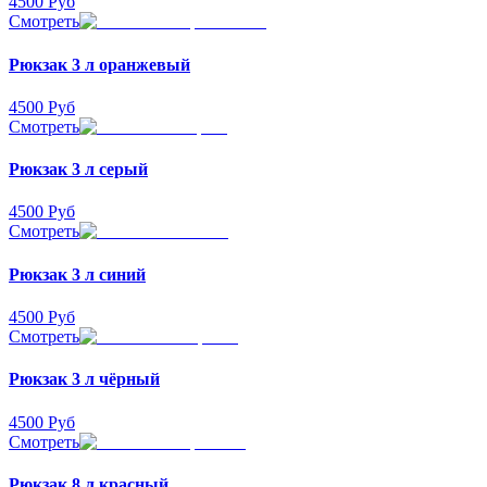
4500
Руб
Смотреть
Рюкзак 3 л оранжевый
4500
Руб
Смотреть
Рюкзак 3 л серый
4500
Руб
Смотреть
Рюкзак 3 л синий
4500
Руб
Смотреть
Рюкзак 3 л чёрный
4500
Руб
Смотреть
Рюкзак 8 л красный