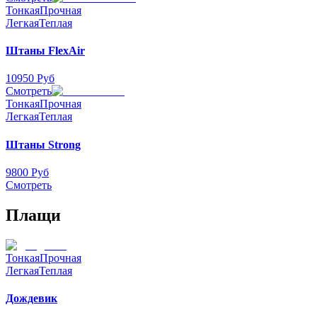
Тонкая
Прочная
Легкая
Теплая
Штаны FlexAir
10950
Руб
Смотреть
Тонкая
Прочная
Легкая
Теплая
Штаны Strong
9800
Руб
Смотреть
Плащи
Тонкая
Прочная
Легкая
Теплая
Дождевик