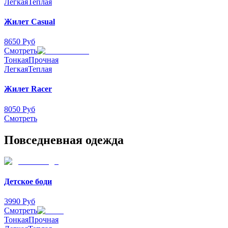
Легкая
Теплая
Жилет Casual
8650
Руб
Смотреть
Тонкая
Прочная
Легкая
Теплая
Жилет Racer
8050
Руб
Смотреть
Повседневная одежда
Детское боди
3990
Руб
Смотреть
Тонкая
Прочная