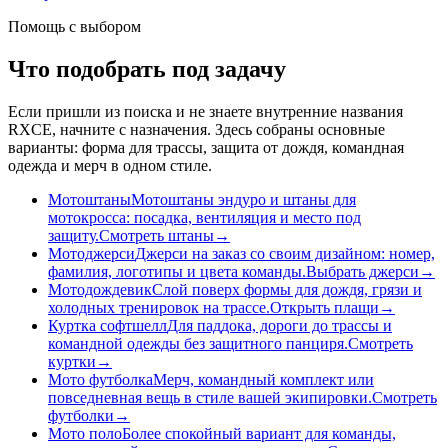
Помощь с выбором
Что подобрать под задачу
Если пришли из поиска и не знаете внутренние названия
RXCE, начните с назначения. Здесь собраны основные
варианты: форма для трассы, защита от дождя, командная
одежда и мерч в одном стиле.
Мотоштаны
Мотоштаны эндуро и штаны для
мотокросса: посадка, вентиляция и место под
защиту.
Смотреть штаны
→
Мотоджерси
Джерси на заказ со своим дизайном: номер,
фамилия, логотипы и цвета команды.
Выбрать джерси
→
Мотодождевик
Слой поверх формы для дождя, грязи и
холодных тренировок на трассе.
Открыть плащи
→
Куртка софтшелл
Для паддока, дороги до трассы и
командной одежды без защитного панциря.
Смотреть
куртки
→
Мото футболка
Мерч, командный комплект или
повседневная вещь в стиле вашей экипировки.
Смотреть
футболки
→
Мото поло
Более спокойный вариант для команды,