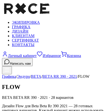
ЭКИПИРОВКА
ГРАФИКА
ДИЗАЙН
КЛИЕНТАМ
СЕРТИФИКАТ
КОНТАКТЫ
Личный кабинет
Избранное
Корзина
Написать нам
Графика
/
Эндуро
/
BETA
/
BETA RR 390
·
2021
/
FLOW
FLOW
BETA
BETA RR 390
·
2021
·
28
вариантов
Дизайн Flow для Beta Beta Rr 390 2021 — 28 готовых
цветовых вариантов. Каждый вариант можно использовать