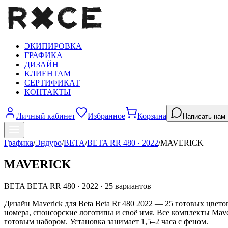
ЭКИПИРОВКА
ГРАФИКА
ДИЗАЙН
КЛИЕНТАМ
СЕРТИФИКАТ
КОНТАКТЫ
Личный кабинет
Избранное
Корзина
Написать нам
Графика
/
Эндуро
/
BETA
/
BETA RR 480
·
2022
/
MAVERICK
MAVERICK
BETA
BETA RR 480
·
2022
·
25
вариантов
Дизайн Maverick для Beta Beta Rr 480 2022 — 25 готовых цвет
номера, спонсорские логотипы и своё имя. Все комплекты Mave
готовым набором. Установка занимает 1,5–2 часа с феном.