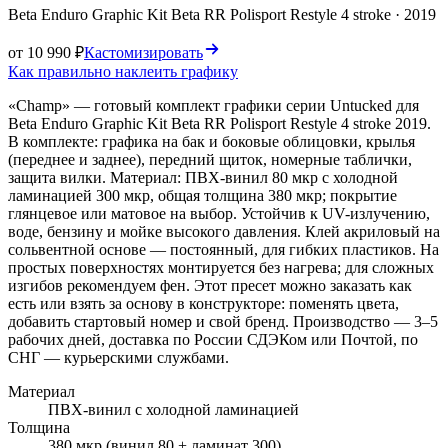
Beta
Enduro Graphic Kit Beta RR Polisport Restyle 4 stroke
·
2019
от 10 990 ₽
Кастомизировать
Как правильно наклеить графику
«Champ» — готовый комплект графики серии Untucked для
Beta Enduro Graphic Kit Beta RR Polisport Restyle 4 stroke 2019.
В комплекте: графика на бак и боковые облицовки, крылья
(переднее и заднее), передний щиток, номерные таблички,
защита вилки. Материал: ПВХ-винил 80 мкр с холодной
ламинацией 300 мкр, общая толщина 380 мкр; покрытие
глянцевое или матовое на выбор. Устойчив к UV-излучению,
воде, бензину и мойке высокого давления. Клей акриловый на
сольвентной основе — постоянный, для гибких пластиков. На
простых поверхностях монтируется без нагрева; для сложных
изгибов рекомендуем фен. Этот пресет можно заказать как
есть или взять за основу в конструкторе: поменять цвета,
добавить стартовый номер и свой бренд. Производство — 3–5
рабочих дней, доставка по России СДЭКом или Почтой, по
СНГ — курьерскими службами.
Материал
ПВХ-винил с холодной ламинацией
Толщина
380 мкр (винил 80 + ламинат 300)