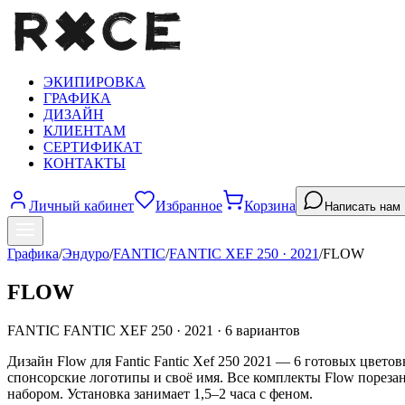
ЭКИПИРОВКА
ГРАФИКА
ДИЗАЙН
КЛИЕНТАМ
СЕРТИФИКАТ
КОНТАКТЫ
Личный кабинет
Избранное
Корзина
Написать нам
Графика
/
Эндуро
/
FANTIC
/
FANTIC XEF 250
·
2021
/
FLOW
FLOW
FANTIC
FANTIC XEF 250
·
2021
·
6
вариантов
Дизайн Flow для Fantic Fantic Xef 250 2021 — 6 готовых цвето
спонсорские логотипы и своё имя. Все комплекты Flow порезан
набором. Установка занимает 1,5–2 часа с феном.