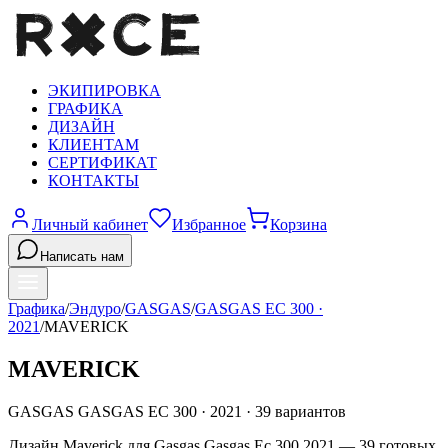
ЭКИПИРОВКА
ГРАФИКА
ДИЗАЙН
КЛИЕНТАМ
СЕРТИФИКАТ
КОНТАКТЫ
Личный кабинет
Избранное
Корзина
Написать нам
Графика
/
Эндуро
/
GASGAS
/
GASGAS EC 300
·
2021
/
MAVERICK
MAVERICK
GASGAS
GASGAS EC 300
·
2021
·
39
вариантов
Дизайн Maverick для Gasgas Gasgas Ec 300 2021 — 39 готовых