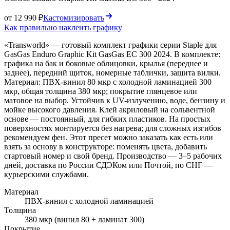
от 12 990 ₽
Кастомизировать
Как правильно наклеить графику
«Transworld» — готовый комплект графики серии Staple для
GasGas Enduro Graphic Kit GasGas EC 300 2024. В комплекте:
графика на бак и боковые облицовки, крылья (переднее и
заднее), передний щиток, номерные таблички, защита вилки.
Материал: ПВХ-винил 80 мкр с холодной ламинацией 300
мкр, общая толщина 380 мкр; покрытие глянцевое или
матовое на выбор. Устойчив к UV-излучению, воде, бензину и
мойке высокого давления. Клей акриловый на сольвентной
основе — постоянный, для гибких пластиков. На простых
поверхностях монтируется без нагрева; для сложных изгибов
рекомендуем фен. Этот пресет можно заказать как есть или
взять за основу в конструкторе: поменять цвета, добавить
стартовый номер и свой бренд. Производство — 3–5 рабочих
дней, доставка по России СДЭКом или Почтой, по СНГ —
курьерскими службами.
Материал
ПВХ-винил с холодной ламинацией
Толщина
380 мкр (винил 80 + ламинат 300)
Покрытие