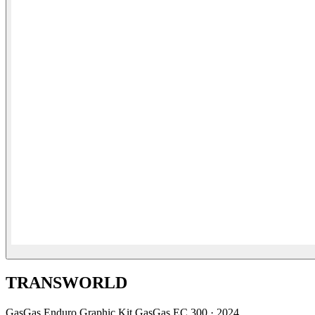
TRANSWORLD
GasGas
Enduro Graphic Kit GasGas EC 300
·
2024