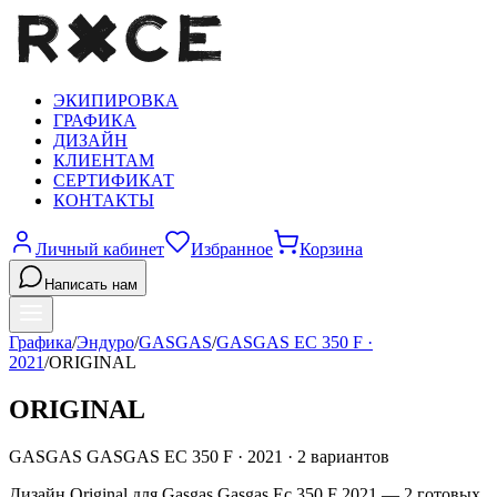
ЭКИПИРОВКА
ГРАФИКА
ДИЗАЙН
КЛИЕНТАМ
СЕРТИФИКАТ
КОНТАКТЫ
Личный кабинет
Избранное
Корзина
Написать нам
Графика
/
Эндуро
/
GASGAS
/
GASGAS EC 350 F
·
2021
/
ORIGINAL
ORIGINAL
GASGAS
GASGAS EC 350 F
·
2021
·
2
вариантов
Дизайн Original для Gasgas Gasgas Ec 350 F 2021 — 2 готовых