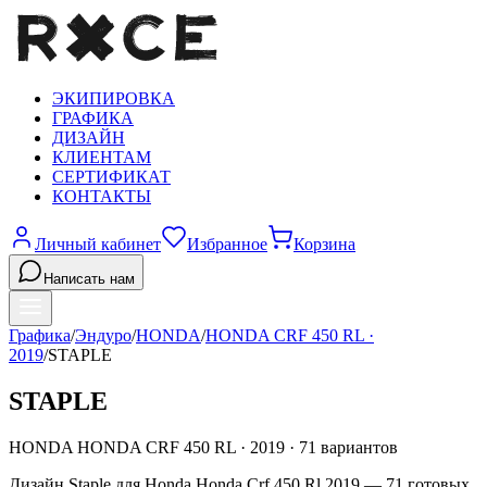
ЭКИПИРОВКА
ГРАФИКА
ДИЗАЙН
КЛИЕНТАМ
СЕРТИФИКАТ
КОНТАКТЫ
Личный кабинет
Избранное
Корзина
Написать нам
Графика
/
Эндуро
/
HONDA
/
HONDA CRF 450 RL
·
2019
/
STAPLE
STAPLE
HONDA
HONDA CRF 450 RL
·
2019
·
71
вариантов
Дизайн Staple для Honda Honda Crf 450 Rl 2019 — 71 готовых