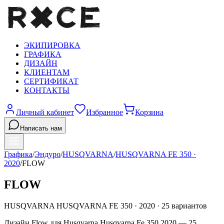
ЭКИПИРОВКА
ГРАФИКА
ДИЗАЙН
КЛИЕНТАМ
СЕРТИФИКАТ
КОНТАКТЫ
Личный кабинет
Избранное
Корзина
Написать нам
Графика
/
Эндуро
/
HUSQVARNA
/
HUSQVARNA FE 350
·
2020
/
FLOW
FLOW
HUSQVARNA
HUSQVARNA FE 350
·
2020
·
25
вариантов
Дизайн Flow для Husqvarna Husqvarna Fe 350 2020 — 25