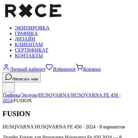
ЭКИПИРОВКА
ГРАФИКА
ДИЗАЙН
КЛИЕНТАМ
СЕРТИФИКАТ
КОНТАКТЫ
Личный кабинет
Избранное
Корзина
Написать нам
Графика
/
Эндуро
/
HUSQVARNA
/
HUSQVARNA FE 450
·
2024
/
FUSION
FUSION
HUSQVARNA
HUSQVARNA FE 450
·
2024
·
8
вариантов
Дизайн Fusion для Husqvarna Husqvarna Fe 450 2024 — 8