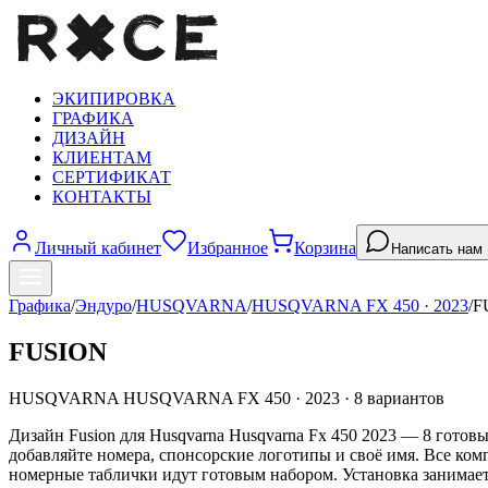
ЭКИПИРОВКА
ГРАФИКА
ДИЗАЙН
КЛИЕНТАМ
СЕРТИФИКАТ
КОНТАКТЫ
Личный кабинет
Избранное
Корзина
Написать нам
Графика
/
Эндуро
/
HUSQVARNA
/
HUSQVARNA FX 450
·
2023
/
F
FUSION
HUSQVARNA
HUSQVARNA FX 450
·
2023
·
8
вариантов
Дизайн Fusion для Husqvarna Husqvarna Fx 450 2023 — 8 готов
добавляйте номера, спонсорские логотипы и своё имя. Все ком
номерные таблички идут готовым набором. Установка занимает 