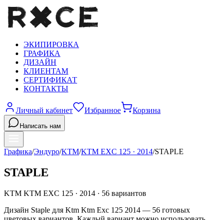
ЭКИПИРОВКА
ГРАФИКА
ДИЗАЙН
КЛИЕНТАМ
СЕРТИФИКАТ
КОНТАКТЫ
Личный кабинет
Избранное
Корзина
Написать нам
Графика
/
Эндуро
/
KTM
/
KTM EXC 125
·
2014
/
STAPLE
STAPLE
KTM
KTM EXC 125
·
2014
·
56
вариантов
Дизайн Staple для Ktm Ktm Exc 125 2014 — 56 готовых
цветовых вариантов. Каждый вариант можно использовать