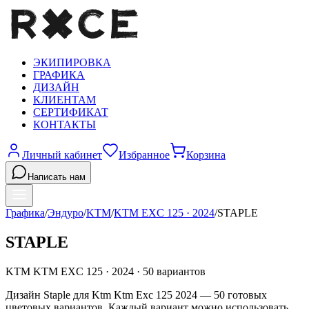
ЭКИПИРОВКА
ГРАФИКА
ДИЗАЙН
КЛИЕНТАМ
СЕРТИФИКАТ
КОНТАКТЫ
Личный кабинет
Избранное
Корзина
Написать нам
Графика
/
Эндуро
/
KTM
/
KTM EXC 125
·
2024
/
STAPLE
STAPLE
KTM
KTM EXC 125
·
2024
·
50
вариантов
Дизайн Staple для Ktm Ktm Exc 125 2024 — 50 готовых
цветовых вариантов. Каждый вариант можно использовать