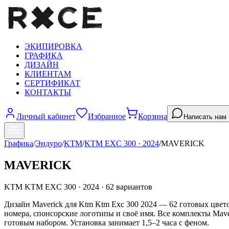
ЭКИПИРОВКА
ГРАФИКА
ДИЗАЙН
КЛИЕНТАМ
СЕРТИФИКАТ
КОНТАКТЫ
Личный кабинет
Избранное
Корзина
Написать нам
Графика
/
Эндуро
/
KTM
/
KTM EXC 300
·
2024
/
MAVERICK
MAVERICK
KTM
KTM EXC 300
·
2024
·
62
вариантов
Дизайн Maverick для Ktm Ktm Exc 300 2024 — 62 готовых цвето
номера, спонсорские логотипы и своё имя. Все комплекты Mav
готовым набором. Установка занимает 1,5–2 часа с феном.