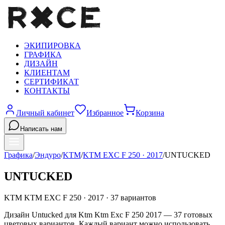
ЭКИПИРОВКА
ГРАФИКА
ДИЗАЙН
КЛИЕНТАМ
СЕРТИФИКАТ
КОНТАКТЫ
Личный кабинет
Избранное
Корзина
Написать нам
Графика
/
Эндуро
/
KTM
/
KTM EXC F 250
·
2017
/
UNTUCKED
UNTUCKED
KTM
KTM EXC F 250
·
2017
·
37
вариантов
Дизайн Untucked для Ktm Ktm Exc F 250 2017 — 37 готовых
цветовых вариантов. Каждый вариант можно использовать