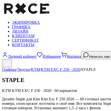
ЭКИПИРОВКА
ГРАФИКА
ДИЗАЙН
КЛИЕНТАМ
СЕРТИФИКАТ
КОНТАКТЫ
Личный кабинет
Избранное
Корзина
Написать нам
Графика
/
Эндуро
/
KTM
/
KTM EXC F 250
·
2020
/
STAPLE
STAPLE
KTM
KTM EXC F 250
·
2020
·
60
вариантов
Дизайн Staple для Ktm Ktm Exc F 250 2020 — 60 готовых цвето
номера, спонсорские логотипы и своё имя. Все комплекты Sta
готовым набором. Установка занимает 1,5–2 часа с феном.