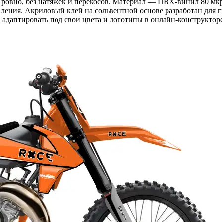
я ровно, без натяжек и перекосов. Материал — ПВХ-винил 80 мк
вления. Акриловый клей на сольвентной основе разработан для г
адаптировать под свои цвета и логотипы в онлайн-конструкторе