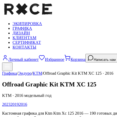
ЭКИПИРОВКА
ГРАФИКА
ДИЗАЙН
КЛИЕНТАМ
СЕРТИФИКАТ
КОНТАКТЫ
Личный кабинет
Избранное
Корзина
Написать нам
Графика
/
Эндуро
/
KTM
/
Offroad Graphic Kit KTM XC 125
·
2016
Offroad Graphic Kit KTM XC 125
KTM
·
2016
модельный год
2023
2019
2016
Кастомная графика для Ktm Ktm Xc 125 2016 — 190 готовых д