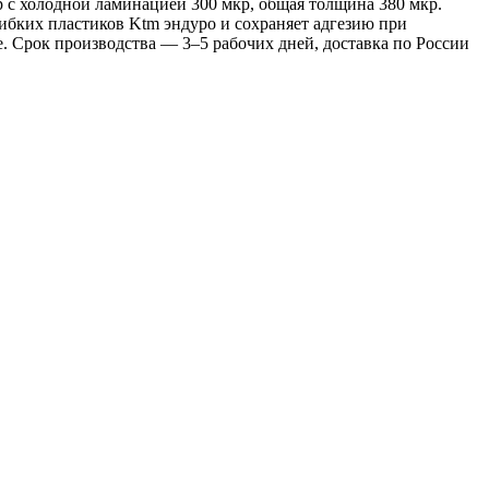
р с холодной ламинацией 300 мкр, общая толщина 380 мкр.
ибких пластиков Ktm эндуро и сохраняет адгезию при
. Срок производства — 3–5 рабочих дней, доставка по России