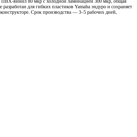
 — ПВХ-винил 80 мкр с холодной ламинацией 300 мкр, общая
 разработан для гибких пластиков Yamaha эндуро и сохраняет
конструкторе. Срок производства — 3–5 рабочих дней,