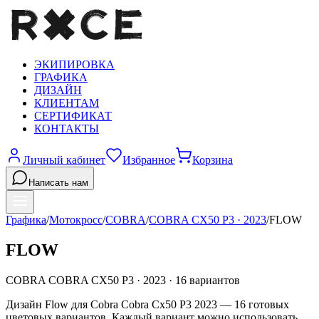
ЭКИПИРОВКА
ГРАФИКА
ДИЗАЙН
КЛИЕНТАМ
СЕРТИФИКАТ
КОНТАКТЫ
Личный кабинет
Избранное
Корзина
Написать нам
Графика
/
Мотокросс
/
COBRA
/
COBRA CX50 P3
·
2023
/
FLOW
FLOW
COBRA
COBRA CX50 P3
·
2023
·
16
вариантов
Дизайн Flow для Cobra Cobra Cx50 P3 2023 — 16 готовых
цветовых вариантов. Каждый вариант можно использовать