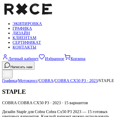
ЭКИПИРОВКА
ГРАФИКА
ДИЗАЙН
КЛИЕНТАМ
СЕРТИФИКАТ
КОНТАКТЫ
Личный кабинет
Избранное
Корзина
Написать нам
Графика
/
Мотокросс
/
COBRA
/
COBRA CX50 P3
·
2023
/
STAPLE
STAPLE
COBRA
COBRA CX50 P3
·
2023
·
15
вариантов
Дизайн Staple для Cobra Cobra Cx50 P3 2023 — 15 готовых
цветовых вариантов. Каждый вариант можно использовать