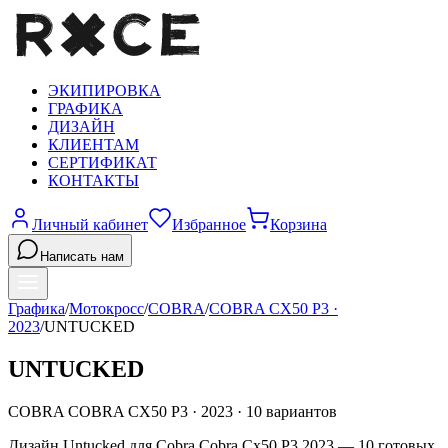
ЭКИПИРОВКА
ГРАФИКА
ДИЗАЙН
КЛИЕНТАМ
СЕРТИФИКАТ
КОНТАКТЫ
Личный кабинет
Избранное
Корзина
Написать нам
Графика
/
Мотокросс
/
COBRA
/
COBRA CX50 P3
·
2023
/
UNTUCKED
UNTUCKED
COBRA
COBRA CX50 P3
·
2023
·
10
вариантов
Дизайн Untucked для Cobra Cobra Cx50 P3 2023 — 10 готовых