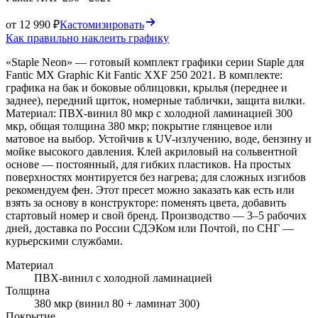
от 12 990 ₽
Кастомизировать
Как правильно наклеить графику
«Staple Neon» — готовый комплект графики серии Staple для
Fantic MX Graphic Kit Fantic XXF 250 2021. В комплекте:
графика на бак и боковые облицовки, крылья (переднее и
заднее), передний щиток, номерные таблички, защита вилки.
Материал: ПВХ-винил 80 мкр с холодной ламинацией 300
мкр, общая толщина 380 мкр; покрытие глянцевое или
матовое на выбор. Устойчив к UV-излучению, воде, бензину и
мойке высокого давления. Клей акриловый на сольвентной
основе — постоянный, для гибких пластиков. На простых
поверхностях монтируется без нагрева; для сложных изгибов
рекомендуем фен. Этот пресет можно заказать как есть или
взять за основу в конструкторе: поменять цвета, добавить
стартовый номер и свой бренд. Производство — 3–5 рабочих
дней, доставка по России СДЭКом или Почтой, по СНГ —
курьерскими службами.
Материал
ПВХ-винил с холодной ламинацией
Толщина
380 мкр (винил 80 + ламинат 300)
Покрытие