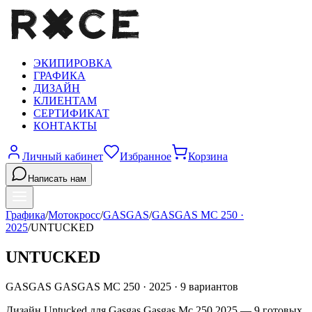
ЭКИПИРОВКА
ГРАФИКА
ДИЗАЙН
КЛИЕНТАМ
СЕРТИФИКАТ
КОНТАКТЫ
Личный кабинет
Избранное
Корзина
Написать нам
Графика
/
Мотокросс
/
GASGAS
/
GASGAS MC 250
·
2025
/
UNTUCKED
UNTUCKED
GASGAS
GASGAS MC 250
·
2025
·
9
вариантов
Дизайн Untucked для Gasgas Gasgas Mc 250 2025 — 9 готовых