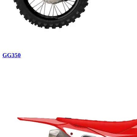
GG350