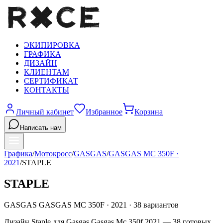
ЭКИПИРОВКА
ГРАФИКА
ДИЗАЙН
КЛИЕНТАМ
СЕРТИФИКАТ
КОНТАКТЫ
Личный кабинет
Избранное
Корзина
Написать нам
Графика
/
Мотокросс
/
GASGAS
/
GASGAS MC 350F
·
2021
/
STAPLE
STAPLE
GASGAS
GASGAS MC 350F
·
2021
·
38
вариантов
Дизайн Staple для Gasgas Gasgas Mc 350f 2021 — 38 готовых