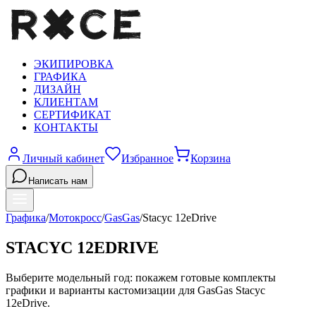
ЭКИПИРОВКА
ГРАФИКА
ДИЗАЙН
КЛИЕНТАМ
СЕРТИФИКАТ
КОНТАКТЫ
Личный кабинет
Избранное
Корзина
Написать нам
Графика
/
Мотокросс
/
GasGas
/
Stacyc 12eDrive
STACYC 12EDRIVE
Выберите модельный год: покажем готовые комплекты
графики и варианты кастомизации для
GasGas
Stacyc
12eDrive
.