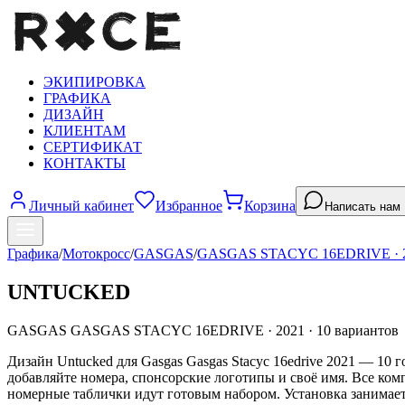
ЭКИПИРОВКА
ГРАФИКА
ДИЗАЙН
КЛИЕНТАМ
СЕРТИФИКАТ
КОНТАКТЫ
Личный кабинет
Избранное
Корзина
Написать нам
Графика
/
Мотокросс
/
GASGAS
/
GASGAS STACYC 16EDRIVE
·
UNTUCKED
GASGAS
GASGAS STACYC 16EDRIVE
·
2021
·
10
вариантов
Дизайн Untucked для Gasgas Gasgas Stacyc 16edrive 2021 — 10
добавляйте номера, спонсорские логотипы и своё имя. Все ком
номерные таблички идут готовым набором. Установка занимает 