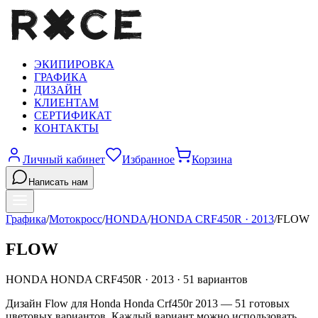
ЭКИПИРОВКА
ГРАФИКА
ДИЗАЙН
КЛИЕНТАМ
СЕРТИФИКАТ
КОНТАКТЫ
Личный кабинет
Избранное
Корзина
Написать нам
Графика
/
Мотокросс
/
HONDA
/
HONDA CRF450R
·
2013
/
FLOW
FLOW
HONDA
HONDA CRF450R
·
2013
·
51
вариантов
Дизайн Flow для Honda Honda Crf450r 2013 — 51 готовых
цветовых вариантов. Каждый вариант можно использовать