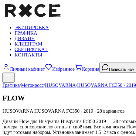
ЭКИПИРОВКА
ГРАФИКА
ДИЗАЙН
КЛИЕНТАМ
СЕРТИФИКАТ
КОНТАКТЫ
Личный кабинет
Избранное
Корзина
Написать нам
Графика
/
Мотокросс
/
HUSQVARNA
/
HUSQVARNA FC350
·
2019
FLOW
HUSQVARNA
HUSQVARNA FC350
·
2019
·
28
вариантов
Дизайн Flow для Husqvarna Husqvarna Fc350 2019 — 28 готовых
номера, спонсорские логотипы и своё имя. Все комплекты Flo
идут готовым набором. Установка занимает 1,5–2 часа с феном.