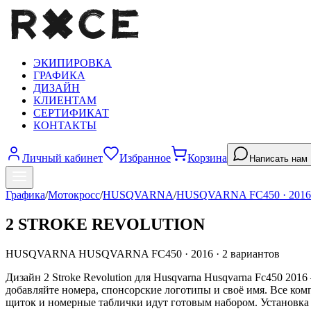
ЭКИПИРОВКА
ГРАФИКА
ДИЗАЙН
КЛИЕНТАМ
СЕРТИФИКАТ
КОНТАКТЫ
Личный кабинет
Избранное
Корзина
Написать нам
Графика
/
Мотокросс
/
HUSQVARNA
/
HUSQVARNA FC450
·
2016
2 STROKE REVOLUTION
HUSQVARNA
HUSQVARNA FC450
·
2016
·
2
вариантов
Дизайн 2 Stroke Revolution для Husqvarna Husqvarna Fc450 201
добавляйте номера, спонсорские логотипы и своё имя. Все ком
щиток и номерные таблички идут готовым набором. Установка з