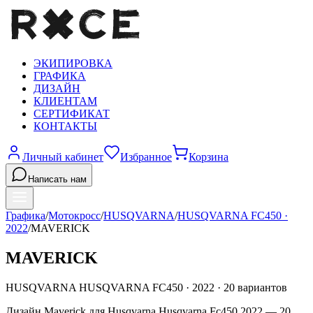
ЭКИПИРОВКА
ГРАФИКА
ДИЗАЙН
КЛИЕНТАМ
СЕРТИФИКАТ
КОНТАКТЫ
Личный кабинет
Избранное
Корзина
Написать нам
Графика
/
Мотокросс
/
HUSQVARNA
/
HUSQVARNA FC450
·
2022
/
MAVERICK
MAVERICK
HUSQVARNA
HUSQVARNA FC450
·
2022
·
20
вариантов
Дизайн Maverick для Husqvarna Husqvarna Fc450 2022 — 20