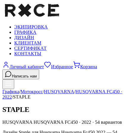
ЭКИПИРОВКА
ГРАФИКА
ДИЗАЙН
КЛИЕНТАМ
СЕРТИФИКАТ
КОНТАКТЫ
Личный кабинет
Избранное
Корзина
Написать нам
Графика
/
Мотокросс
/
HUSQVARNA
/
HUSQVARNA FC450
·
2022
/
STAPLE
STAPLE
HUSQVARNA
HUSQVARNA FC450
·
2022
·
54
вариантов
Дизайн Staple для Husqvarna Husqvarna Fc450 2022 — 54