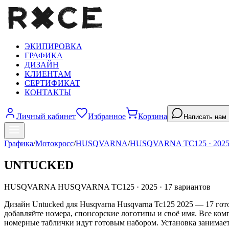
ЭКИПИРОВКА
ГРАФИКА
ДИЗАЙН
КЛИЕНТАМ
СЕРТИФИКАТ
КОНТАКТЫ
Личный кабинет
Избранное
Корзина
Написать нам
Графика
/
Мотокросс
/
HUSQVARNA
/
HUSQVARNA TC125
·
202
UNTUCKED
HUSQVARNA
HUSQVARNA TC125
·
2025
·
17
вариантов
Дизайн Untucked для Husqvarna Husqvarna Tc125 2025 — 17 гот
добавляйте номера, спонсорские логотипы и своё имя. Все ко
номерные таблички идут готовым набором. Установка занимает 