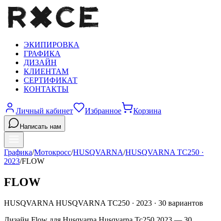
ЭКИПИРОВКА
ГРАФИКА
ДИЗАЙН
КЛИЕНТАМ
СЕРТИФИКАТ
КОНТАКТЫ
Личный кабинет
Избранное
Корзина
Написать нам
Графика
/
Мотокросс
/
HUSQVARNA
/
HUSQVARNA TC250
·
2023
/
FLOW
FLOW
HUSQVARNA
HUSQVARNA TC250
·
2023
·
30
вариантов
Дизайн Flow для Husqvarna Husqvarna Tc250 2023 — 30