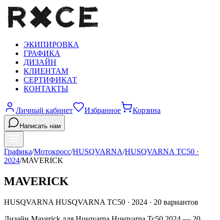
ЭКИПИРОВКА
ГРАФИКА
ДИЗАЙН
КЛИЕНТАМ
СЕРТИФИКАТ
КОНТАКТЫ
Личный кабинет
Избранное
Корзина
Написать нам
Графика
/
Мотокросс
/
HUSQVARNA
/
HUSQVARNA TC50
·
2024
/
MAVERICK
MAVERICK
HUSQVARNA
HUSQVARNA TC50
·
2024
·
20
вариантов
Дизайн Maverick для Husqvarna Husqvarna Tc50 2024 — 20