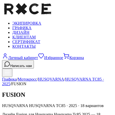
ЭКИПИРОВКА
ГРАФИКА
ДИЗАЙН
КЛИЕНТАМ
СЕРТИФИКАТ
КОНТАКТЫ
Личный кабинет
Избранное
Корзина
Написать нам
Графика
/
Мотокросс
/
HUSQVARNA
/
HUSQVARNA TC85
·
2025
/
FUSION
FUSION
HUSQVARNA
HUSQVARNA TC85
·
2025
·
18
вариантов
Дизайн Fusion для Husqvarna Husqvarna Tc85 2025 — 18