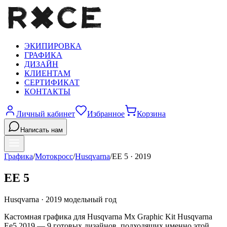
ЭКИПИРОВКА
ГРАФИКА
ДИЗАЙН
КЛИЕНТАМ
СЕРТИФИКАТ
КОНТАКТЫ
Личный кабинет
Избранное
Корзина
Написать нам
Графика
/
Мотокросс
/
Husqvarna
/
EE 5
·
2019
EE 5
Husqvarna
·
2019
модельный год
Кастомная графика для Husqvarna Mx Graphic Kit Husqvarna
Ee5 2019 — 9 готовых дизайнов, подходящих именно этой