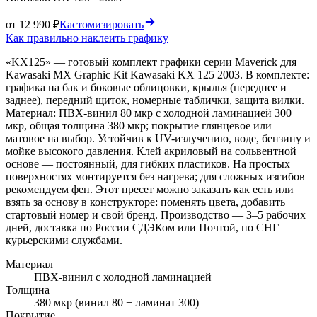
от 12 990 ₽
Кастомизировать
Как правильно наклеить графику
«KX125» — готовый комплект графики серии Maverick для
Kawasaki MX Graphic Kit Kawasaki KX 125 2003. В комплекте:
графика на бак и боковые облицовки, крылья (переднее и
заднее), передний щиток, номерные таблички, защита вилки.
Материал: ПВХ-винил 80 мкр с холодной ламинацией 300
мкр, общая толщина 380 мкр; покрытие глянцевое или
матовое на выбор. Устойчив к UV-излучению, воде, бензину и
мойке высокого давления. Клей акриловый на сольвентной
основе — постоянный, для гибких пластиков. На простых
поверхностях монтируется без нагрева; для сложных изгибов
рекомендуем фен. Этот пресет можно заказать как есть или
взять за основу в конструкторе: поменять цвета, добавить
стартовый номер и свой бренд. Производство — 3–5 рабочих
дней, доставка по России СДЭКом или Почтой, по СНГ —
курьерскими службами.
Материал
ПВХ-винил с холодной ламинацией
Толщина
380 мкр (винил 80 + ламинат 300)
Покрытие