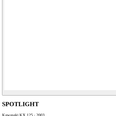
SPOTLIGHT
Kawasaki
KX 125
·
2003