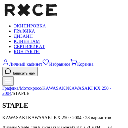
ЭКИПИРОВКА
ГРАФИКА
ДИЗАЙН
КЛИЕНТАМ
СЕРТИФИКАТ
КОНТАКТЫ
Личный кабинет
Избранное
Корзина
Написать нам
Графика
/
Мотокросс
/
KAWASAKI
/
KAWASAKI KX 250
·
2004
/
STAPLE
STAPLE
KAWASAKI
KAWASAKI KX 250
·
2004
·
28
вариантов
Дизайн Staple для Kawasaki Kawasaki Kx 250 2004 — 28