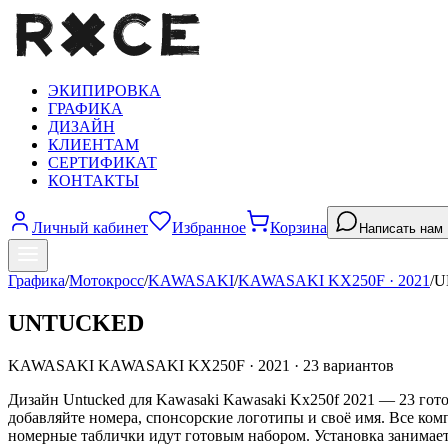
ЭКИПИРОВКА
ГРАФИКА
ДИЗАЙН
КЛИЕНТАМ
СЕРТИФИКАТ
КОНТАКТЫ
Личный кабинет
Избранное
Корзина
Написать нам
Графика
/
Мотокросс
/
KAWASAKI
/
KAWASAKI KX250F
·
2021
/
U
UNTUCKED
KAWASAKI
KAWASAKI KX250F
·
2021
·
23
вариантов
Дизайн Untucked для Kawasaki Kawasaki Kx250f 2021 — 23 гото
добавляйте номера, спонсорские логотипы и своё имя. Все ко
номерные таблички идут готовым набором. Установка занимает 