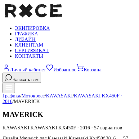
ЭКИПИРОВКА
ГРАФИКА
ДИЗАЙН
КЛИЕНТАМ
СЕРТИФИКАТ
КОНТАКТЫ
Личный кабинет
Избранное
Корзина
Написать нам
Графика
/
Мотокросс
/
KAWASAKI
/
KAWASAKI KX450F
·
2016
/
MAVERICK
MAVERICK
KAWASAKI
KAWASAKI KX450F
·
2016
·
57
вариантов
Дизайн Maverick для Kawasaki Kawasaki Kx450f 2016 — 57