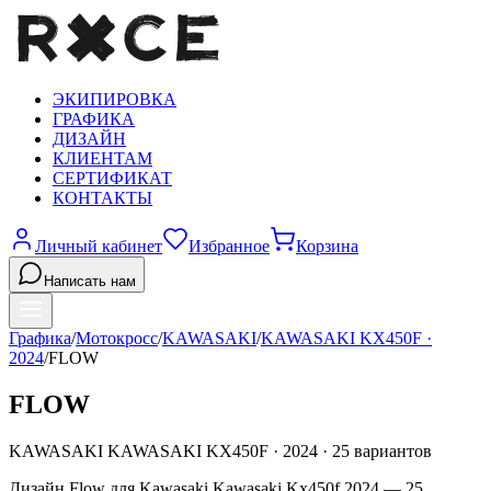
ЭКИПИРОВКА
ГРАФИКА
ДИЗАЙН
КЛИЕНТАМ
СЕРТИФИКАТ
КОНТАКТЫ
Личный кабинет
Избранное
Корзина
Написать нам
Графика
/
Мотокросс
/
KAWASAKI
/
KAWASAKI KX450F
·
2024
/
FLOW
FLOW
KAWASAKI
KAWASAKI KX450F
·
2024
·
25
вариантов
Дизайн Flow для Kawasaki Kawasaki Kx450f 2024 — 25