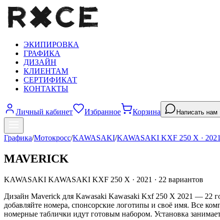
ЭКИПИРОВКА
ГРАФИКА
ДИЗАЙН
КЛИЕНТАМ
СЕРТИФИКАТ
КОНТАКТЫ
Личный кабинет
Избранное
Корзина
Написать нам
Графика
/
Мотокросс
/
KAWASAKI
/
KAWASAKI KXF 250 X
·
202
MAVERICK
KAWASAKI
KAWASAKI KXF 250 X
·
2021
·
22
вариантов
Дизайн Maverick для Kawasaki Kawasaki Kxf 250 X 2021 — 22 г
добавляйте номера, спонсорские логотипы и своё имя. Все ко
номерные таблички идут готовым набором. Установка занимает 