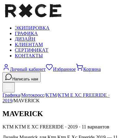
ЭКИПИРОВКА
ГРАФИКА
ДИЗАЙН
КЛИЕНТАМ
СЕРТИФИКАТ
КОНТАКТЫ
Личный кабинет
Избранное
Корзина
Написать нам
Графика
/
Мотокросс
/
KTM
/
KTM E XC FREERIDE
·
2019
/
MAVERICK
MAVERICK
KTM
KTM E XC FREERIDE
·
2019
·
11
вариантов
Дизайн Maverick для Ktm Ktm E Xc Freeride 2019 — 11