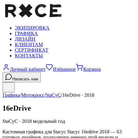
ЭКИПИРОВКА
ГРАФИКА
ДИЗАЙН
КЛИЕНТАМ
СЕРТИФИКАТ
КОНТАКТЫ
Личный кабинет
Избранное
Корзина
Написать нам
Графика
/
Мотокросс
/
StaCyC
/
16eDrive
·
2018
16eDrive
StaCyC
·
2018
модельный год
Кастомная графика для Stacyc Stacyc 16edrive 2018 — 63
готовых дизайнов, подходящих именно этой модели и