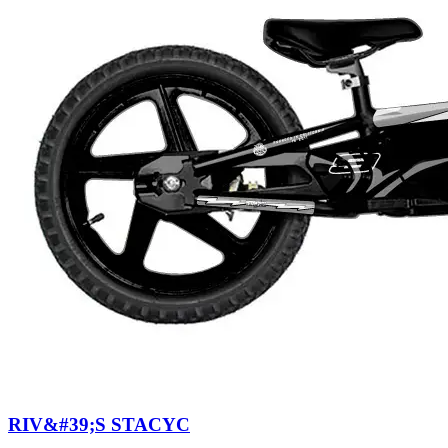
RIV&#39;S STACYC