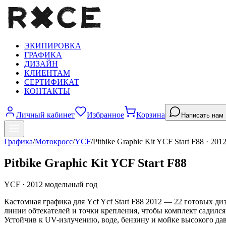
ЭКИПИРОВКА
ГРАФИКА
ДИЗАЙН
КЛИЕНТАМ
СЕРТИФИКАТ
КОНТАКТЫ
Личный кабинет
Избранное
Корзина
Написать нам
Графика
/
Мотокросс
/
YCF
/
Pitbike Graphic Kit YCF Start F88
·
201
Pitbike Graphic Kit YCF Start F88
YCF
·
2012
модельный год
Кастомная графика для Ycf Ycf Start F88 2012 — 22 готовых д
линии обтекателей и точки крепления, чтобы комплект садилс
Устойчив к UV-излучению, воде, бензину и мойке высокого дав