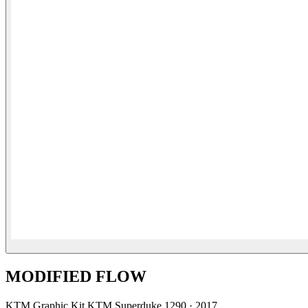
MODIFIED FLOW
KTM
Graphic Kit KTM Superduke 1290
·
2017