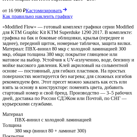
от 16 990 ₽
Кастомизировать
Как правильно наклеить графику
«Modified Flow» — готовый комплект графики серии Modified
для KTM Graphic Kit KTM Superduke 1290 2017. В комплекте:
графика на бак и боковые облицовки, крылья (переднее и
заднее), передний щиток, номерные таблички, защита вилки.
Материал: ПВХ-винил 80 мкр с холодной ламинацией 300
мкр, общая толщина 380 мкр; покрытие глянцевое или
матовое на выбор. Устойчив к UV-излучению, воде, бензину и
мойке высокого давления. Клей акриловый на сольвентной
основе — постоянный, для гибких пластиков. На простых
поверхностях монтируется без нагрева; для сложных изгибов
рекомендуем фен. Этот пресет можно заказать как есть или
взять за основу в конструкторе: поменять цвета, добавить
стартовый номер и свой бренд. Производство — 3–5 рабочих
дней, доставка по России СДЭКом или Почтой, по СНГ —
курьерскими службами.
Материал
ПВХ-винил с холодной ламинацией
Толщина
380 мкр (винил 80 + ламинат 300)
Покрытие