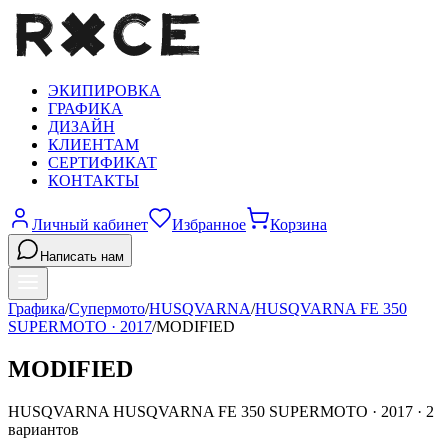
ЭКИПИРОВКА
ГРАФИКА
ДИЗАЙН
КЛИЕНТАМ
СЕРТИФИКАТ
КОНТАКТЫ
Личный кабинет
Избранное
Корзина
Написать нам
Графика
/
Супермото
/
HUSQVARNA
/
HUSQVARNA FE 350
SUPERMOTO
·
2017
/
MODIFIED
MODIFIED
HUSQVARNA
HUSQVARNA FE 350 SUPERMOTO
·
2017
·
2
вариантов